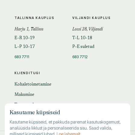
TALLINNA KAUPLUS
VILJANDI KAUPLUS
Harju 1, Tallinn
Lossi 28, Viljandi
E–R 10–19
T–L 10–18
L–P 10–17
P–E suletud
683 7711
683 7712
KLIENDITUGI
Kohaletoimetamine
Maksmine
Tagastamine
Kasutame küpsiseid
KKK
Kasutame küpsiseid, et pakkuda paremat kasutuskogemust,
analüüsida liiklust ja personaliseerida sisu. Saad valida,
milliseid küpsiseid lubad.
Loe lahemalt