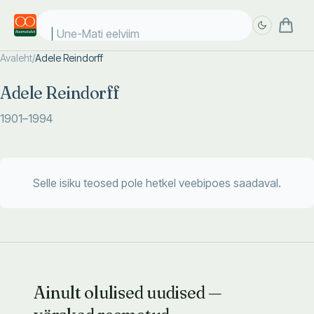
Une-Mati eelviima
Avaleht
/
Adele Reindorff
Täpsem
Täpsem
Adele Reindorff
otsing
otsing
1901
–1994
Selle isiku teosed pole hetkel veebipoes saadaval.
Ainult olulised uudised —