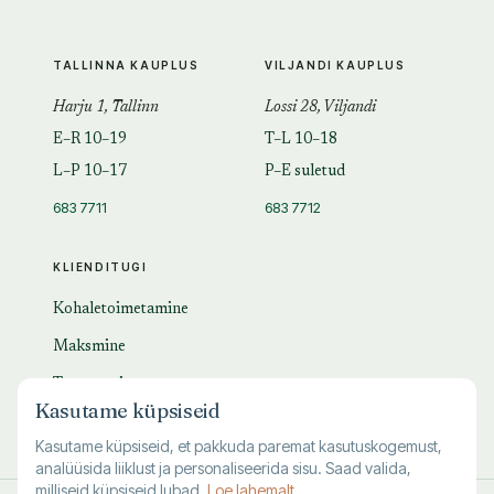
TALLINNA KAUPLUS
VILJANDI KAUPLUS
Harju 1, Tallinn
Lossi 28, Viljandi
E–R 10–19
T–L 10–18
L–P 10–17
P–E suletud
683 7711
683 7712
KLIENDITUGI
Kohaletoimetamine
Maksmine
Tagastamine
Kasutame küpsiseid
KKK
Kasutame küpsiseid, et pakkuda paremat kasutuskogemust,
analüüsida liiklust ja personaliseerida sisu. Saad valida,
milliseid küpsiseid lubad.
Loe lahemalt