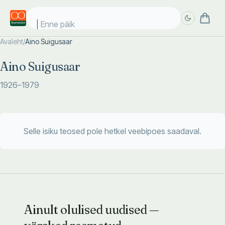
Enne päike
Avaleht
/
Aino Suigusaar
Täpsem
Täpsem
Aino Suigusaar
otsing
otsing
1926
–1979
Selle isiku teosed pole hetkel veebipoes saadaval.
Ainult olulised uudised —