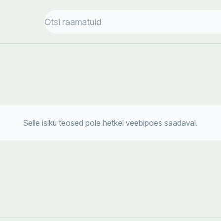
Selle isiku teosed pole hetkel veebipoes saadaval.