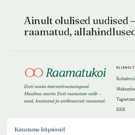
Ainult olulised uudised 
raamatud, allahindluse
KLIENDI
Kohaleto
Eesti vanim internetiraamatupood.
Maksmin
Maailma suurim Eesti raamatute valik —
Tagastam
uued, kasutatud ja antikvaarsed raamatud.
KKK
Kasutame küpsiseid