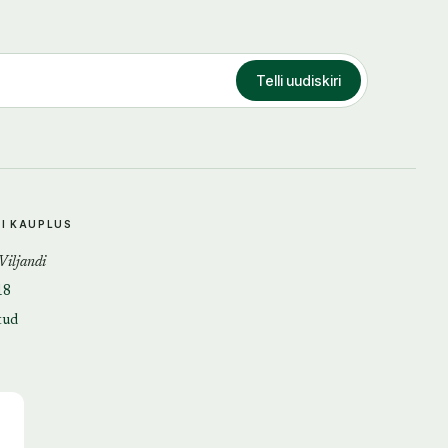
Telli uudiskiri
DI KAUPLUS
 Viljandi
18
tud