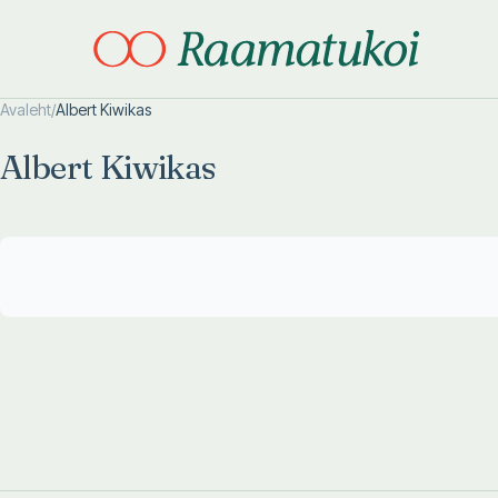
Avaleht
/
Albert Kiwikas
Otsi täpsemalt
Otsi täpsemalt
Albert Kiwikas