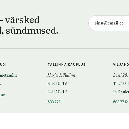
— värsked
d, sündmused.
TUGI
TALLINNA KAUPLUS
VILJAN
imetamine
Harju 1, Tallinn
Lossi 28,
E–R 10–19
T–L 10–
e
L–P 10–17
P–E sule
ine
683 7711
683 7712