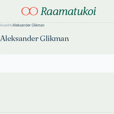
Avaleht
/
Aleksander Glikman
Otsi täpsemalt
Otsi täpsemalt
Aleksander Glikman