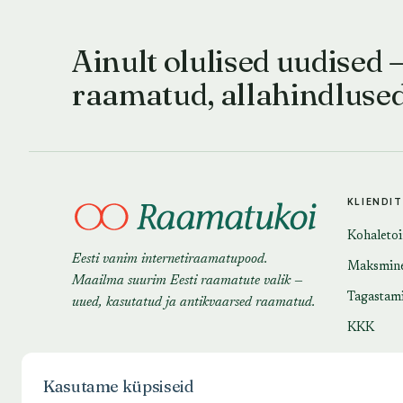
Ainult olulised uudised 
raamatud, allahindluse
KLIENDI
Kohaleto
Eesti vanim internetiraamatupood.
Maksmin
Maailma suurim Eesti raamatute valik —
Tagastam
uued, kasutatud ja antikvaarsed raamatud.
KKK
Kasutame küpsiseid