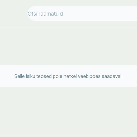
Selle isiku teosed pole hetkel veebipoes saadaval.