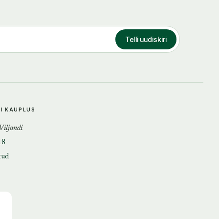
Telli uudiskiri
DI KAUPLUS
 Viljandi
18
tud