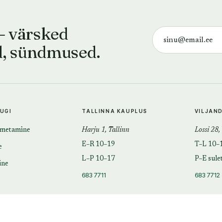
— värsked
d, sündmused.
TUGI
TALLINNA KAUPLUS
VILJAN
imetamine
Harju 1, Tallinn
Lossi 28,
E–R 10–19
T–L 10–
e
L–P 10–17
P–E sule
ine
683 7711
683 7712