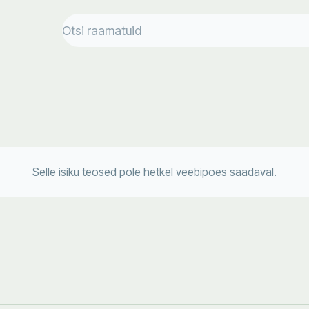
Selle isiku teosed pole hetkel veebipoes saadaval.