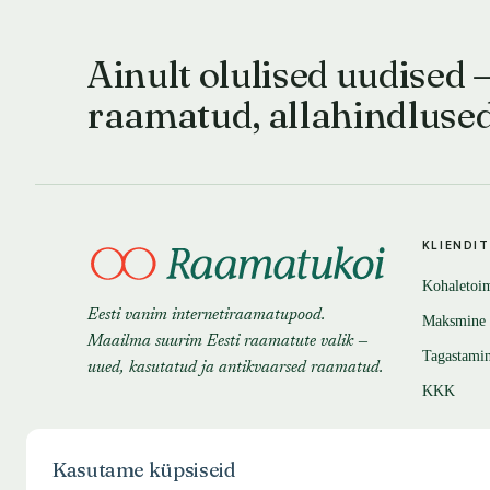
Ainult olulised uudised 
raamatud, allahindluse
KLIENDI
Kohaletoi
Eesti vanim internetiraamatupood.
Maksmine
Maailma suurim Eesti raamatute valik —
Tagastami
uued, kasutatud ja antikvaarsed raamatud.
KKK
Kasutame küpsiseid