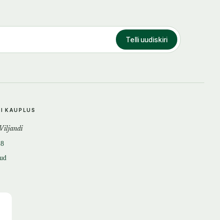
Telli uudiskiri
DI KAUPLUS
 Viljandi
18
tud