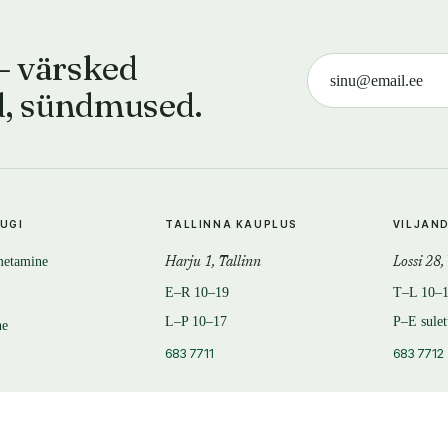
— värsked
d, sündmused.
TUGI
TALLINNA KAUPLUS
VILJAN
metamine
Harju 1, Tallinn
Lossi 28,
E–R 10–19
T–L 10–
L–P 10–17
P–E sule
ne
683 7711
683 7712