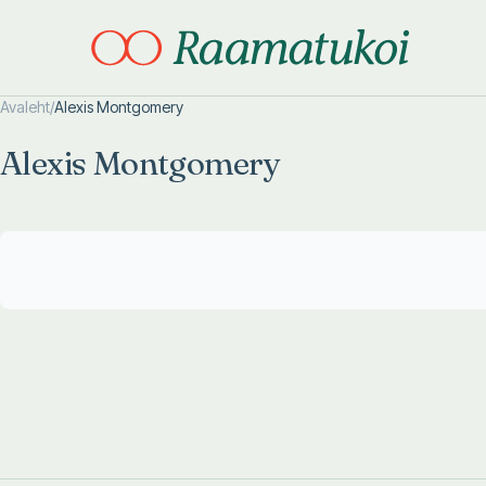
Avaleht
/
Alexis Montgomery
Otsi täpsemalt
Otsi täpsemalt
Alexis Montgomery