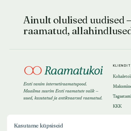
Ainult olulised uudised 
raamatud, allahindluse
KLIENDI
Kohaleto
Eesti vanim internetiraamatupood.
Maksmin
Maailma suurim Eesti raamatute valik —
Tagastam
uued, kasutatud ja antikvaarsed raamatud.
KKK
Kasutame küpsiseid