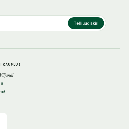
Telli uudiskiri
DI KAUPLUS
 Viljandi
18
tud