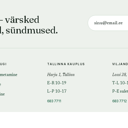
— värsked
d, sündmused.
TUGI
TALLINNA KAUPLUS
VILJAN
imetamine
Harju 1, Tallinn
Lossi 28,
E–R 10–19
T–L 10–
e
L–P 10–17
P–E sule
ine
683 7711
683 7712