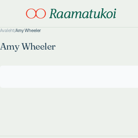
Avaleht
/
Amy Wheeler
Otsi täpsemalt
Otsi täpsemalt
Amy Wheeler