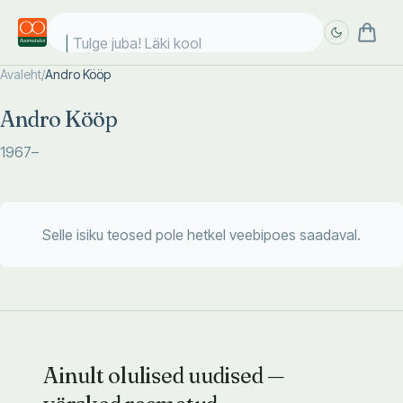
Tulge juba! Läki kooli
Avaleht
/
Andro Kööp
Täpsem
Täpsem
Andro Kööp
otsing
otsing
1967
–
Selle isiku teosed pole hetkel veebipoes saadaval.
Ainult olulised uudised —