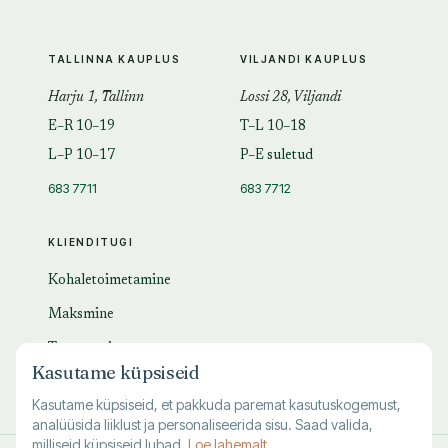
TALLINNA KAUPLUS
VILJANDI KAUPLUS
Harju 1, Tallinn
Lossi 28, Viljandi
E–R 10–19
T–L 10–18
L–P 10–17
P–E suletud
683 7711
683 7712
KLIENDITUGI
Kohaletoimetamine
Maksmine
Tagastamine
Kasutame küpsiseid
KKK
Kasutame küpsiseid, et pakkuda paremat kasutuskogemust,
analüüsida liiklust ja personaliseerida sisu. Saad valida,
milliseid küpsiseid lubad.
Loe lahemalt