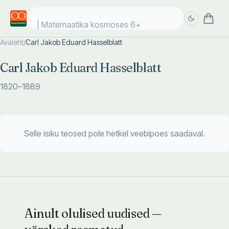
Matemaatika kosmoses 6+
Avaleht
/
Carl Jakob Eduard Hasselblatt
Täpsem
Täpsem
Carl Jakob Eduard Hasselblatt
otsing
otsing
1820
–1889
Selle isiku teosed pole hetkel veebipoes saadaval.
Ainult olulised uudised —