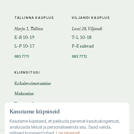
TALLINNA KAUPLUS
VILJANDI KAUPLUS
Harju 1, Tallinn
Lossi 28, Viljandi
E–R 10–19
T–L 10–18
L–P 10–17
P–E suletud
683 7711
683 7712
KLIENDITUGI
Kohaletoimetamine
Maksmine
Tagastamine
Kasutame küpsiseid
KKK
Kasutame küpsiseid, et pakkuda paremat kasutuskogemust,
analüüsida liiklust ja personaliseerida sisu. Saad valida,
milliseid küpsiseid lubad.
Loe lahemalt