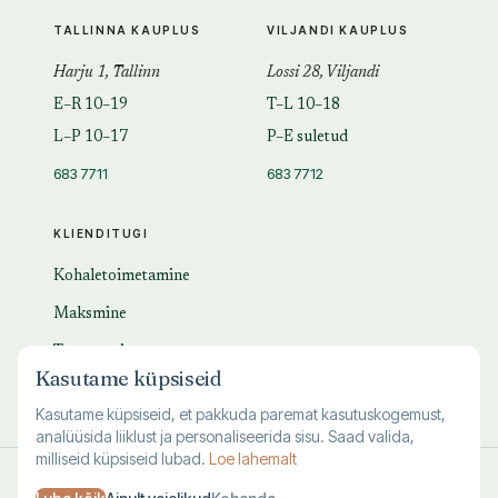
TALLINNA KAUPLUS
VILJANDI KAUPLUS
Harju 1, Tallinn
Lossi 28, Viljandi
E–R 10–19
T–L 10–18
L–P 10–17
P–E suletud
683 7711
683 7712
KLIENDITUGI
Kohaletoimetamine
Maksmine
Tagastamine
Kasutame küpsiseid
KKK
Kasutame küpsiseid, et pakkuda paremat kasutuskogemust,
analüüsida liiklust ja personaliseerida sisu. Saad valida,
milliseid küpsiseid lubad.
Loe lahemalt
© 1995–
2026
Kuutõrvaja OÜ · reg. 10463994