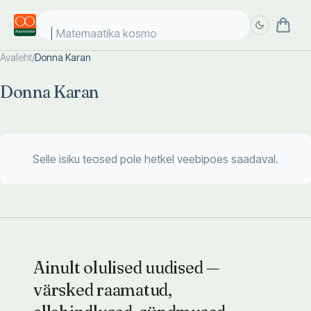
Matemaatika kosmo
Avaleht
/
Donna Karan
Täpsem
Täpsem
Donna Karan
otsing
otsing
Selle isiku teosed pole hetkel veebipoes saadaval.
Ainult olulised uudised —
värsked raamatud,