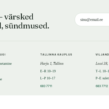
— värsked
d, sündmused.
TUGI
TALLINNA KAUPLUS
VILJAN
metamine
Harju 1, Tallinn
Lossi 28,
E–R 10–19
T–L 10–
L–P 10–17
P–E sule
ne
683 7711
683 7712