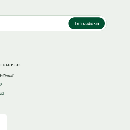
Telli uudiskiri
DI KAUPLUS
 Viljandi
18
tud