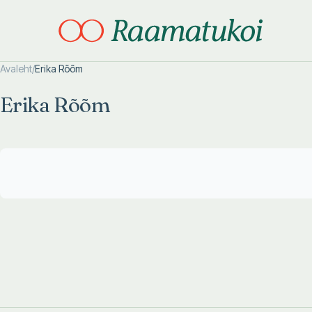
Avaleht
/
Erika Rõõm
Otsi täpsemalt
Otsi täpsemalt
Erika Rõõm