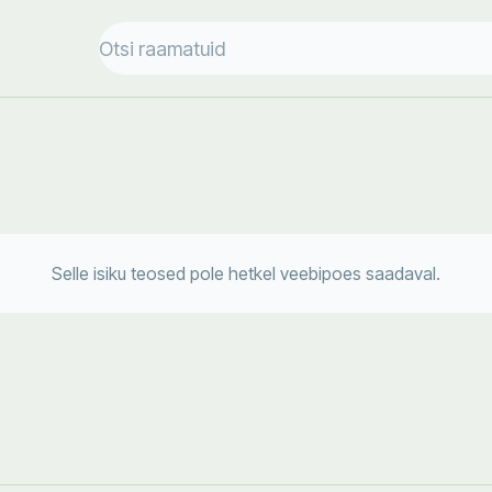
Selle isiku teosed pole hetkel veebipoes saadaval.