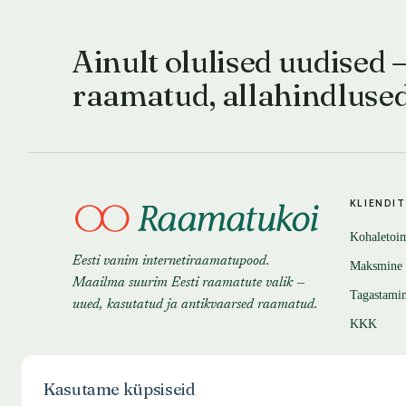
Ainult olulised uudised 
raamatud, allahindluse
KLIENDI
Kohaletoi
Eesti vanim internetiraamatupood.
Maksmine
Maailma suurim Eesti raamatute valik —
Tagastami
uued, kasutatud ja antikvaarsed raamatud.
KKK
Kasutame küpsiseid