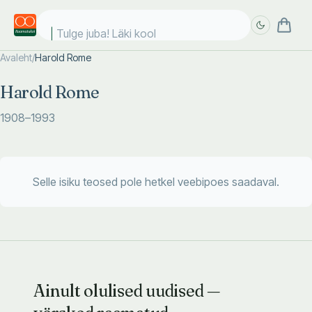
Tulge juba! Läki kooli
Avaleht
/
Harold Rome
Täpsem
Täpsem
Harold Rome
otsing
otsing
1908
–1993
Selle isiku teosed pole hetkel veebipoes saadaval.
Ainult olulised uudised —