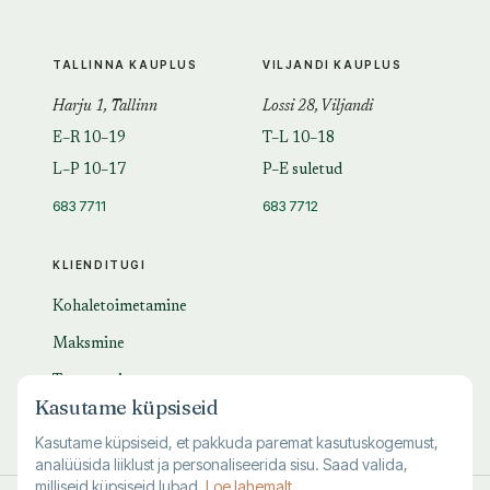
TALLINNA KAUPLUS
VILJANDI KAUPLUS
Harju 1, Tallinn
Lossi 28, Viljandi
E–R 10–19
T–L 10–18
L–P 10–17
P–E suletud
683 7711
683 7712
KLIENDITUGI
Kohaletoimetamine
Maksmine
Tagastamine
Kasutame küpsiseid
KKK
Kasutame küpsiseid, et pakkuda paremat kasutuskogemust,
analüüsida liiklust ja personaliseerida sisu. Saad valida,
milliseid küpsiseid lubad.
Loe lahemalt