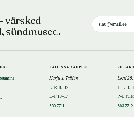
— värsked
d, sündmused.
TUGI
TALLINNA KAUPLUS
VILJAN
metamine
Harju 1, Tallinn
Lossi 28,
E–R 10–19
T–L 10–
L–P 10–17
P–E sule
ne
683 7711
683 7712