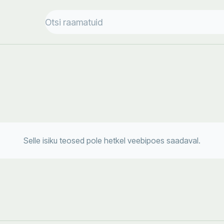
Selle isiku teosed pole hetkel veebipoes saadaval.