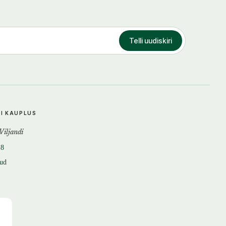
Telli uudiskiri
DI KAUPLUS
 Viljandi
18
tud