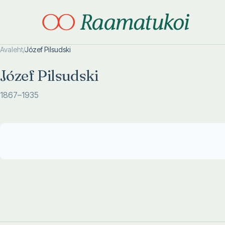
Avaleht
/
Józef Pilsudski
Otsi täpsemalt
Otsi täpsemalt
Józef Pilsudski
1867
–1935