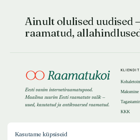
Ainult olulised uudised 
raamatud, allahindluse
KLIENDI
Kohaletoi
Eesti vanim internetiraamatupood.
Maksmine
Maailma suurim Eesti raamatute valik —
Tagastami
uued, kasutatud ja antikvaarsed raamatud.
KKK
Kasutame küpsiseid