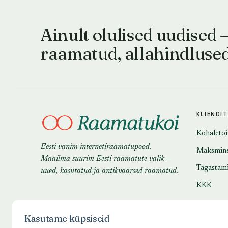
Ainult olulised uudised 
raamatud, allahindluse
KLIENDI
Kohaleto
Eesti vanim internetiraamatupood.
Maksmin
Maailma suurim Eesti raamatute valik —
Tagastam
uued, kasutatud ja antikvaarsed raamatud.
KKK
Kasutame küpsiseid