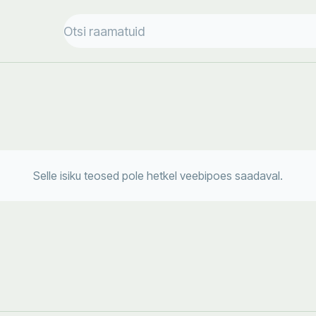
Selle isiku teosed pole hetkel veebipoes saadaval.