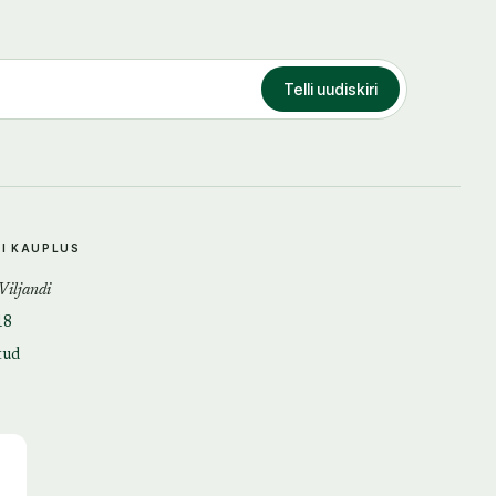
Telli uudiskiri
DI KAUPLUS
 Viljandi
18
tud