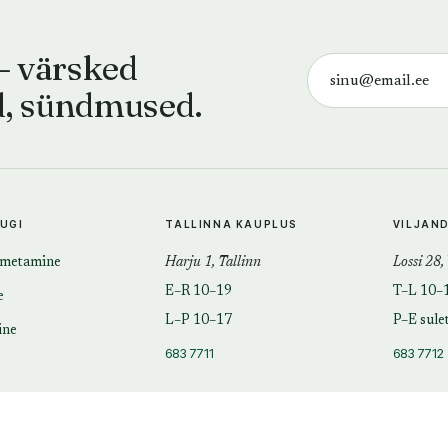
— värsked
d, sündmused.
TUGI
TALLINNA KAUPLUS
VILJAN
imetamine
Harju 1, Tallinn
Lossi 28,
E–R 10–19
T–L 10–
e
L–P 10–17
P–E sule
ine
683 7711
683 7712