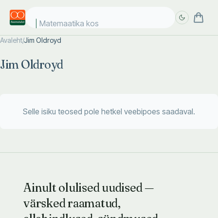
Matemaatika kosm
Avaleht
/
Jim Oldroyd
Täpsem
Täpsem
Jim Oldroyd
otsing
otsing
Selle isiku teosed pole hetkel veebipoes saadaval.
Ainult olulised uudised —
värsked raamatud,