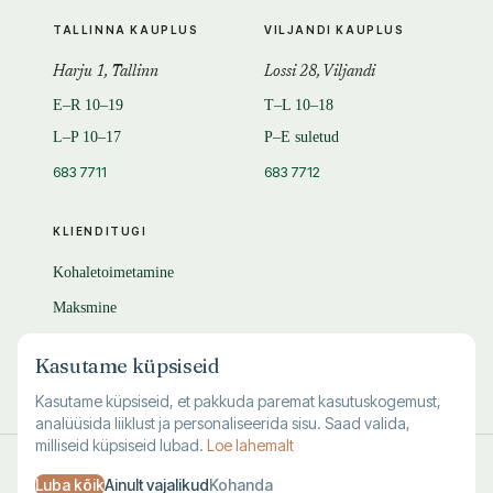
TALLINNA KAUPLUS
VILJANDI KAUPLUS
Harju 1, Tallinn
Lossi 28, Viljandi
E–R 10–19
T–L 10–18
L–P 10–17
P–E suletud
683 7711
683 7712
KLIENDITUGI
Kohaletoimetamine
Maksmine
Tagastamine
Kasutame küpsiseid
KKK
Kasutame küpsiseid, et pakkuda paremat kasutuskogemust,
analüüsida liiklust ja personaliseerida sisu. Saad valida,
milliseid küpsiseid lubad.
Loe lahemalt
© 1995–
2026
Kuutõrvaja OÜ · reg. 10463994
Luba kõik
Ainult vajalikud
Kohanda
·
·
·
Kasutustingimused
Privaatsus
Andmete kustutamine
Küpsised