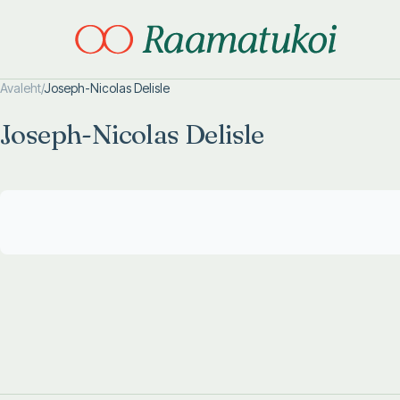
Avaleht
/
Joseph-Nicolas Delisle
Otsi täpsemalt
Otsi täpsemalt
Joseph-Nicolas Delisle