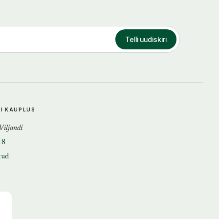
Telli uudiskiri
DI KAUPLUS
 Viljandi
18
tud