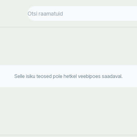
Selle isiku teosed pole hetkel veebipoes saadaval.