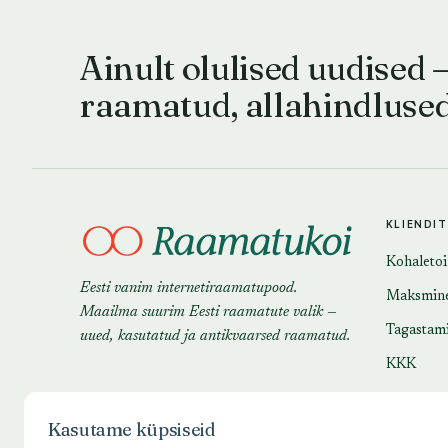
Ainult olulised uudised 
raamatud, allahindluse
KLIENDI
Kohaleto
Eesti vanim internetiraamatupood.
Maksmin
Maailma suurim Eesti raamatute valik —
Tagastam
uued, kasutatud ja antikvaarsed raamatud.
KKK
Kasutame küpsiseid