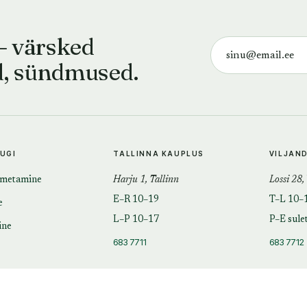
— värsked
d, sündmused.
TUGI
TALLINNA KAUPLUS
VILJAN
imetamine
Harju 1, Tallinn
Lossi 28,
E–R 10–19
T–L 10–
e
L–P 10–17
P–E sule
ine
683 7711
683 7712