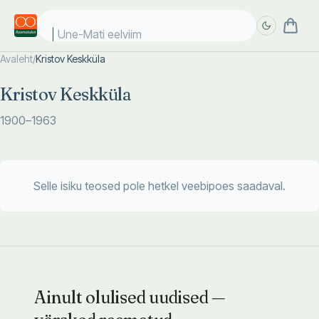
Une-Mati eelviima
Avaleht
/
Kristov Keskküla
Täpsem
Täpsem
Kristov Keskküla
otsing
otsing
1900
–1963
Selle isiku teosed pole hetkel veebipoes saadaval.
Ainult olulised uudised —