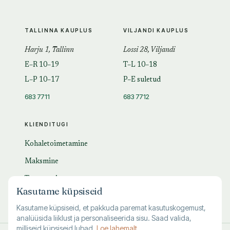
TALLINNA KAUPLUS
VILJANDI KAUPLUS
Harju 1, Tallinn
Lossi 28, Viljandi
E–R 10–19
T–L 10–18
L–P 10–17
P–E suletud
683 7711
683 7712
KLIENDITUGI
Kohaletoimetamine
Maksmine
Tagastamine
Kasutame küpsiseid
KKK
Kasutame küpsiseid, et pakkuda paremat kasutuskogemust,
analüüsida liiklust ja personaliseerida sisu. Saad valida,
milliseid küpsiseid lubad.
Loe lahemalt