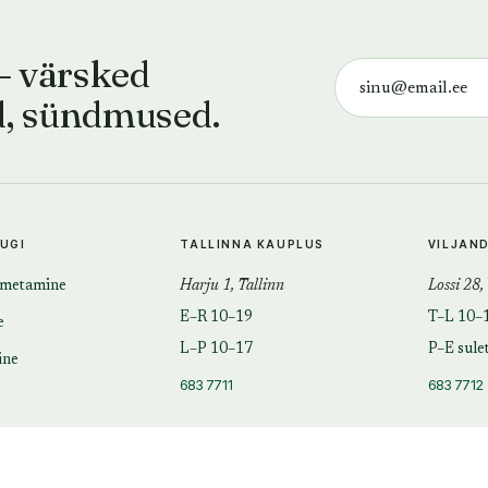
— värsked
d, sündmused.
TUGI
TALLINNA KAUPLUS
VILJAN
imetamine
Harju 1, Tallinn
Lossi 28,
E–R 10–19
T–L 10–
e
L–P 10–17
P–E sule
ine
683 7711
683 7712