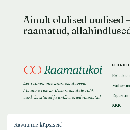
Ainult olulised uudised 
raamatud, allahindluse
KLIENDI
Kohaleto
Eesti vanim internetiraamatupood.
Maksmin
Maailma suurim Eesti raamatute valik —
Tagastam
uued, kasutatud ja antikvaarsed raamatud.
KKK
Kasutame küpsiseid