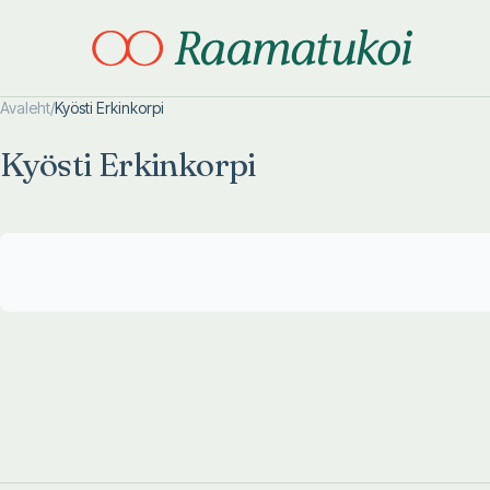
Avaleht
/
Kyösti Erkinkorpi
Otsi täpsemalt
Otsi täpsemalt
Kyösti Erkinkorpi