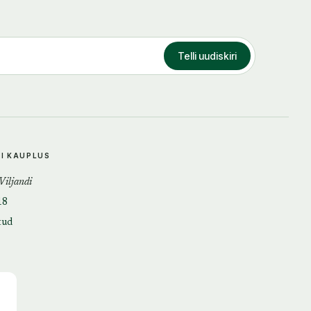
Telli uudiskiri
DI KAUPLUS
 Viljandi
18
tud