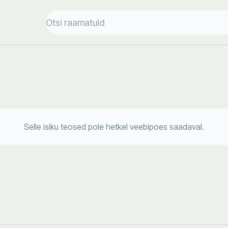
Selle isiku teosed pole hetkel veebipoes saadaval.