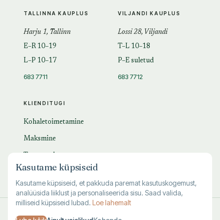
TALLINNA KAUPLUS
VILJANDI KAUPLUS
Harju 1, Tallinn
Lossi 28, Viljandi
E–R 10–19
T–L 10–18
L–P 10–17
P–E suletud
683 7711
683 7712
KLIENDITUGI
Kohaletoimetamine
Maksmine
Tagastamine
Kasutame küpsiseid
KKK
Kasutame küpsiseid, et pakkuda paremat kasutuskogemust,
analüüsida liiklust ja personaliseerida sisu. Saad valida,
milliseid küpsiseid lubad.
Loe lahemalt
© 1995–
2026
Kuutõrvaja OÜ · reg. 10463994