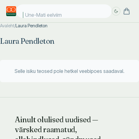
Une-Mati eelviima
Avaleht
/
Laura Pendleton
Täpsem
Täpsem
Laura Pendleton
otsing
otsing
Selle isiku teosed pole hetkel veebipoes saadaval.
Ainult olulised uudised —
värsked raamatud,