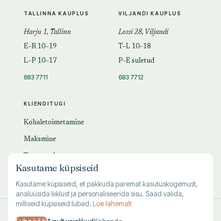
TALLINNA KAUPLUS
VILJANDI KAUPLUS
Harju 1, Tallinn
Lossi 28, Viljandi
E–R 10–19
T–L 10–18
L–P 10–17
P–E suletud
683 7711
683 7712
KLIENDITUGI
Kohaletoimetamine
Maksmine
Tagastamine
Kasutame küpsiseid
KKK
Kasutame küpsiseid, et pakkuda paremat kasutuskogemust,
analüüsida liiklust ja personaliseerida sisu. Saad valida,
milliseid küpsiseid lubad.
Loe lahemalt
© 1995–
2026
Kuutõrvaja OÜ · reg. 10463994