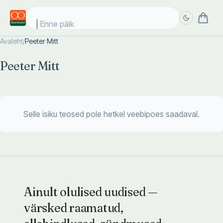
Enne päike
Avaleht
/
Peeter Mitt
Täpsem
Täpsem
Peeter Mitt
otsing
otsing
Selle isiku teosed pole hetkel veebipoes saadaval.
Ainult olulised uudised —
värsked raamatud,