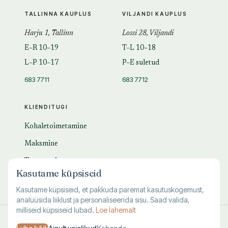
TALLINNA KAUPLUS
VILJANDI KAUPLUS
Harju 1, Tallinn
Lossi 28, Viljandi
E–R 10–19
T–L 10–18
L–P 10–17
P–E suletud
683 7711
683 7712
KLIENDITUGI
Kohaletoimetamine
Maksmine
Tagastamine
Kasutame küpsiseid
KKK
Kasutame küpsiseid, et pakkuda paremat kasutuskogemust,
analüüsida liiklust ja personaliseerida sisu. Saad valida,
milliseid küpsiseid lubad.
Loe lahemalt
© 1995–
2026
Kuutõrvaja OÜ · reg. 10463994