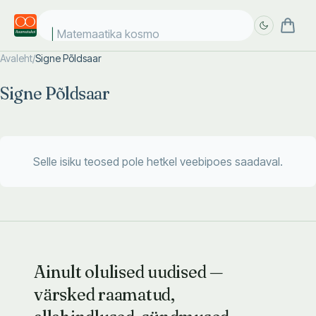
Matemaatika kosmo
Avaleht
/
Signe Põldsaar
Täpsem
Täpsem
Signe Põldsaar
otsing
otsing
Selle isiku teosed pole hetkel veebipoes saadaval.
Ainult olulised uudised —
värsked raamatud,