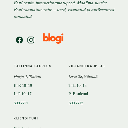
Eesti vanim internetiraamatupood. Maailma suurim
Eesti raamatute valik — uued, kasutatud ja antikvaarsed
raamatud.
TALLINNA KAUPLUS
VILJANDI KAUPLUS
Harju 1, Tallinn
Lossi 28, Viljandi
E–R 10–19
T–L 10–18
L–P 10–17
P–E suletud
683 7711
683 7712
KLIENDITUGI