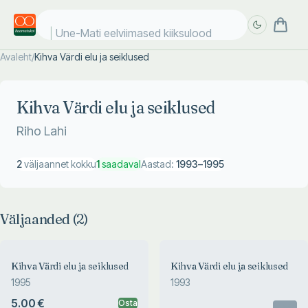
Une-Mati eelviimased kiiksulood
Avaleht
/
Kihva Värdi elu ja seiklused
Täpsem
Täpsem
otsing
otsing
Kihva Värdi elu ja seiklused
Riho Lahi
2
väljaannet kokku
1
saadaval
Aastad:
1993
–
1995
Väljaanded (
2
)
Kihva Värdi elu ja seiklused
Kihva Värdi elu ja seiklused
1995
1993
5.00 €
Osta
Otsas