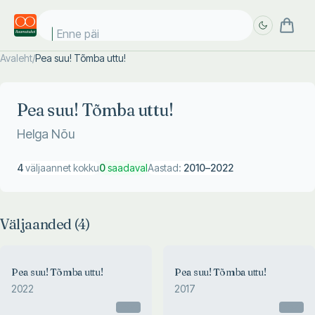
Enne päike
Avaleht
/
Pea suu! Tõmba uttu!
Täpsem
Täpsem
otsing
otsing
Pea suu! Tõmba uttu!
Helga Nõu
4
väljaannet kokku
0
saadaval
Aastad:
2010
–
2022
Väljaanded (
4
)
Pea suu! Tõmba uttu!
Pea suu! Tõmba uttu!
2022
2017
Otsas
Otsas