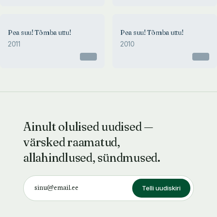
Pea suu! Tõmba uttu!
Pea suu! Tõmba uttu!
2011
2010
Otsas
Otsas
Ainult olulised uudised —
värsked raamatud,
allahindlused, sündmused.
Telli uudiskiri