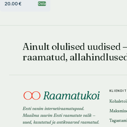
20.00 €
Osta
Ainult olulised uudised 
raamatud, allahindluse
KLIENDI
Kohaleto
Eesti vanim internetiraamatupood.
Maksmin
Maailma suurim Eesti raamatute valik —
Tagastam
uued, kasutatud ja antikvaarsed raamatud.