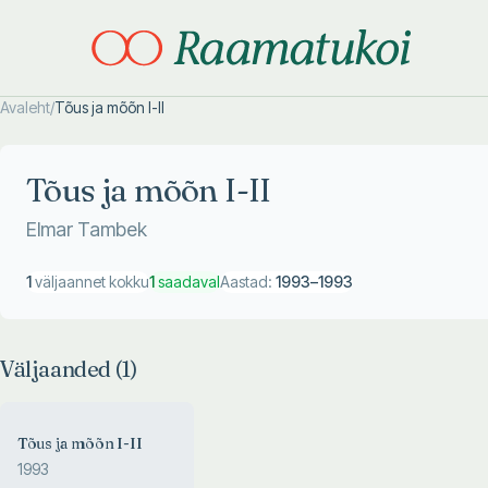
Avaleht
/
Tõus ja mõõn I-II
Otsi täpsemalt
Otsi täpsemalt
Tõus ja mõõn I-II
Elmar Tambek
1
väljaannet kokku
1
saadaval
Aastad:
1993
–
1993
Väljaanded (
1
)
Tõus ja mõõn I-II
1993