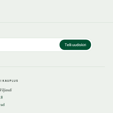
Telli uudiskiri
DI KAUPLUS
 Viljandi
18
tud