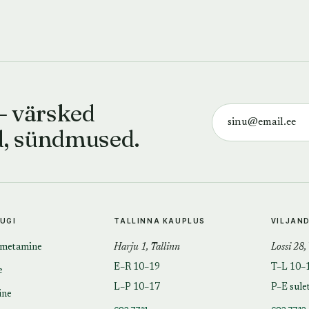
— värsked
d, sündmused.
TUGI
TALLINNA KAUPLUS
VILJAN
imetamine
Harju 1, Tallinn
Lossi 28,
E–R 10–19
T–L 10–
e
L–P 10–17
P–E sule
ine