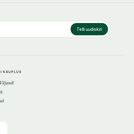
Telli uudiskiri
DI KAUPLUS
 Viljandi
18
tud