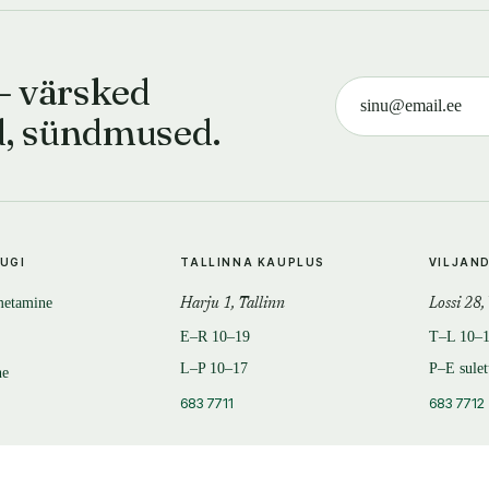
— värsked
d, sündmused.
TUGI
TALLINNA KAUPLUS
VILJAN
metamine
Harju 1, Tallinn
Lossi 28,
E–R 10–19
T–L 10–
L–P 10–17
P–E sule
ne
683 7711
683 7712