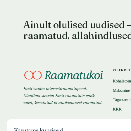
Ainult olulised uudised 
raamatud, allahindluse
KLIENDI
Kohaletoi
Eesti vanim internetiraamatupood.
Maksmine
Maailma suurim Eesti raamatute valik —
Tagastami
uued, kasutatud ja antikvaarsed raamatud.
KKK
Kasutame küpsiseid