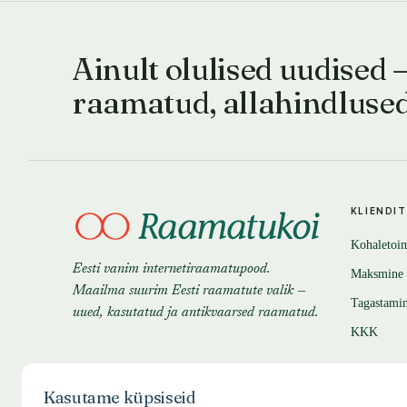
Ainult olulised uudised 
raamatud, allahindluse
KLIENDI
Kohaletoi
Eesti vanim internetiraamatupood.
Maksmine
Maailma suurim Eesti raamatute valik —
Tagastami
uued, kasutatud ja antikvaarsed raamatud.
KKK
Kasutame küpsiseid