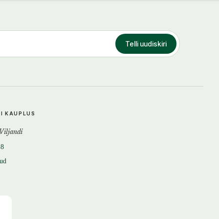
Telli uudiskiri
DI KAUPLUS
 Viljandi
18
tud