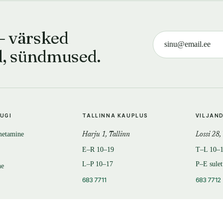
— värsked
d, sündmused.
TUGI
TALLINNA KAUPLUS
VILJAN
metamine
Harju 1, Tallinn
Lossi 28,
E–R 10–19
T–L 10–
L–P 10–17
P–E sule
ne
683 7711
683 7712