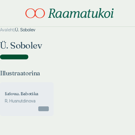
Avaleht
/
Ü. Sobolev
Otsi täpsemalt
Otsi täpsemalt
Ü. Sobolev
Illustraatorina
(
1
)
Illustraatorina
Бабочка. Babotška
R. Husnutdinova
Otsas