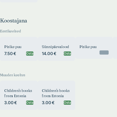
Koostajana
Eestikeelsed
Pisike puu
Sünnipäevalood
Pisike puu
Otsas
7.50 €
14.00 €
Osta
Osta
Muudes keeltes
Children's books
Children's books
from Estonia
from Estonia
3.00 €
3.00 €
Osta
Osta