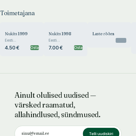
Toimetajana
Nukits 1999
Nukits 1998
Laste rõõm
Eesti
Eesti
Otsas
Lastekirjanduse
Lastekirjanduse
4.50 €
7.00 €
Osta
Osta
Teabekeskuse
Teabekeskuse
lastekirjanduse ja
lastekirjanduse ja
lastekultuuri
lastekultuuri
almanahh
almanahh
Ainult olulised uudised —
värsked raamatud,
allahindlused, sündmused.
Telli uudiskiri