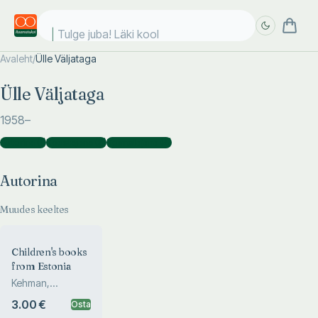
Tulge juba! Läki kooli
Avaleht
/
Ülle Väljataga
Täpsem
Täpsem
Ülle Väljataga
otsing
otsing
1958
–
Autorina
(
1
)
Koostajana
(
8
)
Toimetajana
(
4
)
Autorina
Muudes keeltes
Children's books
from Estonia
Kehman,
Väljataga, Palm
3.00 €
Osta