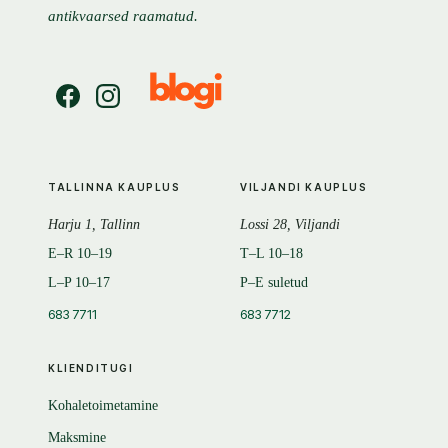
antikvaarsed raamatud.
TALLINNA KAUPLUS
VILJANDI KAUPLUS
Harju 1, Tallinn
Lossi 28, Viljandi
E–R 10–19
T–L 10–18
L–P 10–17
P–E suletud
683 7711
683 7712
KLIENDITUGI
Kohaletoimetamine
Maksmine