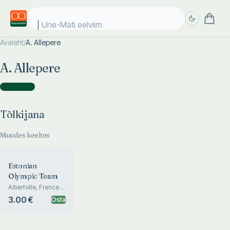
Une-Mati eelviima
Avaleht
/
A. Allepere
Täpsem
Täpsem
A. Allepere
otsing
otsing
Tõlkijana
(
1
)
Tõlkijana
Muudes keeltes
Estonian
Olympic Team
Albertville, France
1992
3.00 €
Osta