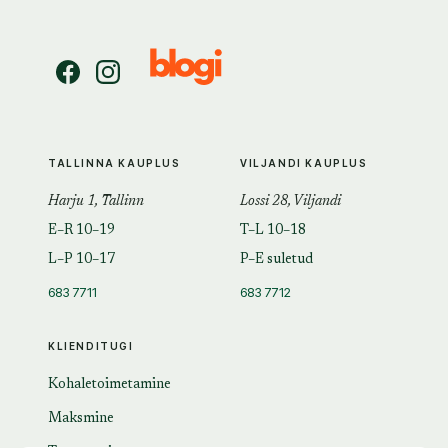
TALLINNA KAUPLUS
VILJANDI KAUPLUS
Harju 1, Tallinn
Lossi 28, Viljandi
E–R 10–19
T–L 10–18
L–P 10–17
P–E suletud
683 7711
683 7712
KLIENDITUGI
Kohaletoimetamine
Maksmine