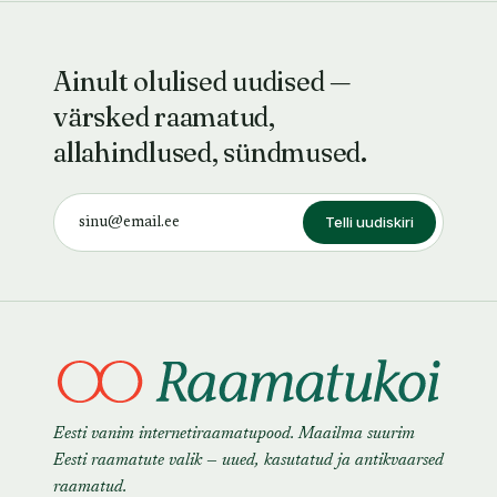
Ainult olulised uudised —
värsked raamatud,
allahindlused, sündmused.
Telli uudiskiri
Eesti vanim internetiraamatupood. Maailma suurim
Eesti raamatute valik — uued, kasutatud ja antikvaarsed
raamatud.