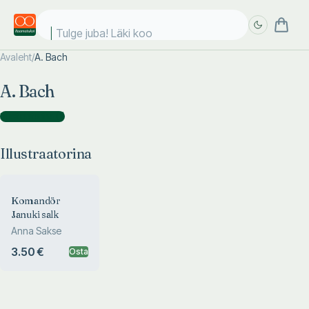
Tulge juba! Läki kool
Avaleht
/
A. Bach
Täpsem
Täpsem
A. Bach
otsing
otsing
Illustraatorina
(
1
)
Illustraatorina
Komandör
Januki salk
Anna Sakse
3.50 €
Osta