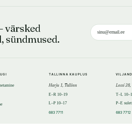
— värsked
d, sündmused.
TUGI
TALLINNA KAUPLUS
VILJAN
metamine
Harju 1, Tallinn
Lossi 28,
E–R 10–19
T–L 10–
L–P 10–17
P–E sule
ne
683 7711
683 7712