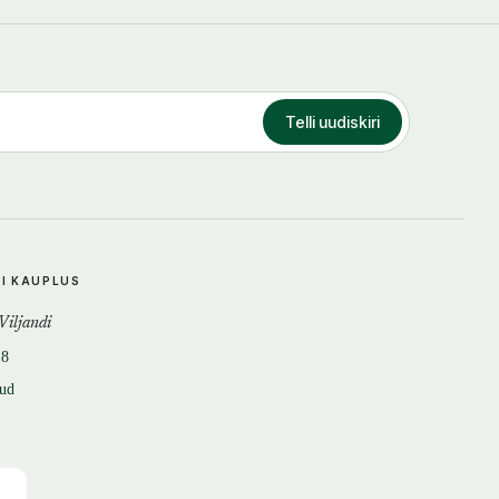
Telli uudiskiri
DI KAUPLUS
 Viljandi
18
tud