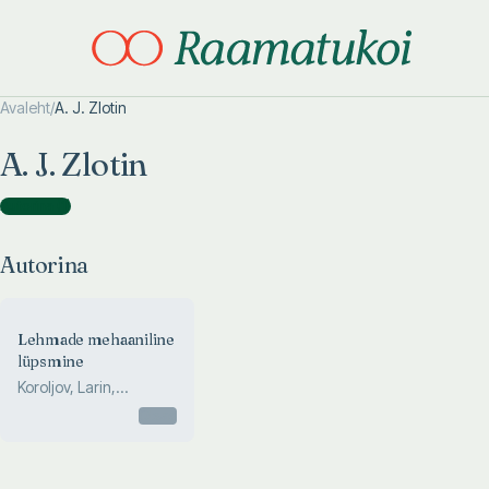
Avaleht
/
A. J. Zlotin
Otsi täpsemalt
Otsi täpsemalt
A. J. Zlotin
Autorina
(
1
)
Autorina
Lehmade mehaaniline
lüpsmine
Koroljov, Larin,
Martjugin, Sokolov, ...
Otsas