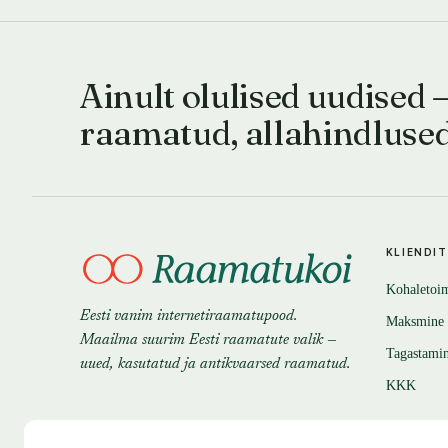
Ainult olulised uudised 
raamatud, allahindluse
KLIENDI
Kohaletoi
Eesti vanim internetiraamatupood.
Maksmine
Maailma suurim Eesti raamatute valik —
Tagastami
uued, kasutatud ja antikvaarsed raamatud.
KKK