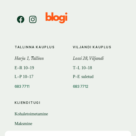
TALLINNA KAUPLUS
VILJANDI KAUPLUS
Harju 1, Tallinn
Lossi 28, Viljandi
E–R 10–19
T–L 10–18
L–P 10–17
P–E suletud
683 7711
683 7712
KLIENDITUGI
Kohaletoimetamine
Maksmine
Tagastamine