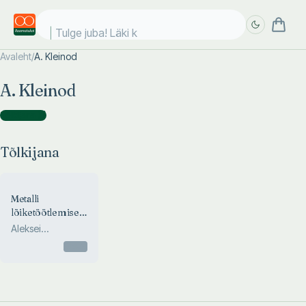
Tulge juba! Läki ko
Avaleht
/
A. Kleinod
Täpsem
Täpsem
A. Kleinod
otsing
otsing
Tõlkijana
(
1
)
Tõlkijana
Metalli
lõiketöötlemise
pinkide remont
Aleksei
Osvetimski
Otsas