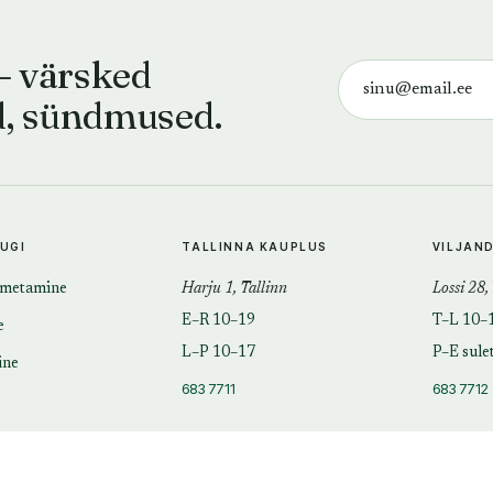
— värsked
d, sündmused.
TUGI
TALLINNA KAUPLUS
VILJAN
imetamine
Harju 1, Tallinn
Lossi 28,
E–R 10–19
T–L 10–
e
L–P 10–17
P–E sule
ine
683 7711
683 7712