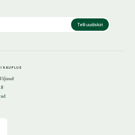
Telli uudiskiri
DI KAUPLUS
 Viljandi
18
tud