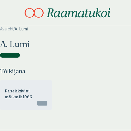
Avaleht
/
A. Lumi
Otsi täpsemalt
Otsi täpsemalt
A. Lumi
Tõlkijana
(
1
)
Tõlkijana
Parteiaktivisti
märkmik 1966
Otsas