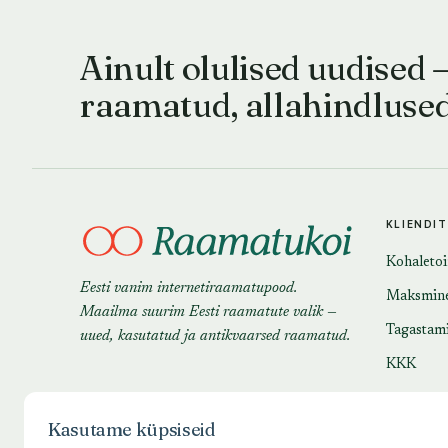
Ainult olulised uudised 
raamatud, allahindluse
KLIENDI
Kohaleto
Eesti vanim internetiraamatupood.
Maksmin
Maailma suurim Eesti raamatute valik —
Tagastam
uued, kasutatud ja antikvaarsed raamatud.
KKK
Kasutame küpsiseid