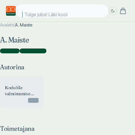
Tulge juba! Läki kooli
Avaleht
/
A. Maiste
Täpsem
Täpsem
A. Maiste
otsing
otsing
Autorina
(
1
)
Toimetajana
(
1
)
Autorina
Koduõlle
valmistamise
õpetus
Otsas
Toimetajana