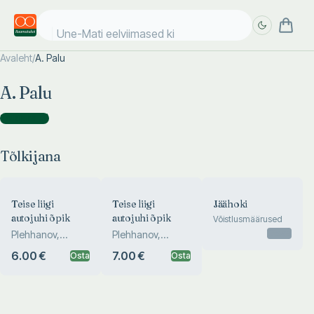
Une-Mati eelviimased kii
Avaleht
/
A. Palu
Täpsem
Täpsem
A. Palu
otsing
otsing
Tõlkijana
(
3
)
Tõlkijana
Teise liigi
Teise liigi
Jäähoki
autojuhi õpik
autojuhi õpik
Võistlusmäärused
Otsas
Plehhanov,
Plehhanov,
Tšernjaikin,
Tšernjaikin,
6.00 €
7.00 €
Osta
Osta
Sabinin
Sabinin