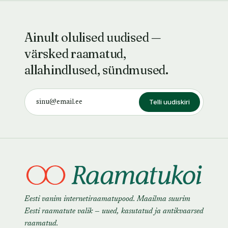
Ainult olulised uudised —
värsked raamatud,
allahindlused, sündmused.
Telli uudiskiri
Eesti vanim internetiraamatupood. Maailma suurim
Eesti raamatute valik — uued, kasutatud ja antikvaarsed
raamatud.