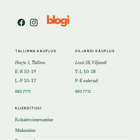
TALLINNA KAUPLUS
VILJANDI KAUPLUS
Harju 1, Tallinn
Lossi 28, Viljandi
E–R 10–19
T–L 10–18
L–P 10–17
P–E suletud
683 7711
683 7712
KLIENDITUGI
Kohaletoimetamine
Maksmine