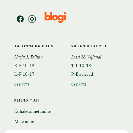
TALLINNA KAUPLUS
VILJANDI KAUPLUS
Harju 1, Tallinn
Lossi 28, Viljandi
E–R 10–19
T–L 10–18
L–P 10–17
P–E suletud
683 7711
683 7712
KLIENDITUGI
Kohaletoimetamine
Maksmine
Tagastamine