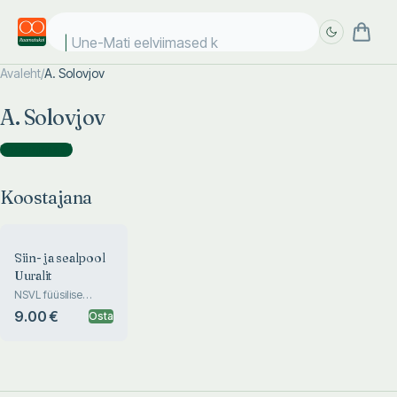
Une-Mati eelviimased ki
Avaleht
/
A. Solovjov
Täpsem
Täpsem
A. Solovjov
otsing
otsing
Koostajana
(
1
)
Koostajana
Siin- ja sealpool
Uuralit
NSVL füüsilise
geograafia lugemik
9.00 €
Osta
VII klassile