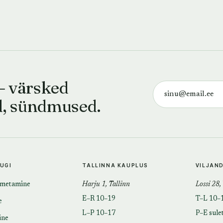
— värsked
d, sündmused.
TUGI
TALLINNA KAUPLUS
VILJAN
imetamine
Harju 1, Tallinn
Lossi 28,
E–R 10–19
T–L 10–
e
L–P 10–17
P–E sule
ine