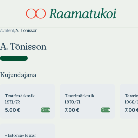
Avaleht
/
A. Tõnisson
Otsi täpsemalt
Otsi täpsemalt
A. Tõnisson
Kujundajana
(
8
)
Kujundajana
Teatrimärkmik
Teatrimärkmik
Teatr
1971/72
1970/71
1968/
5.00 €
7.00 €
7.00 
Osta
Osta
«Estonia» teater