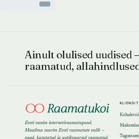
Otsas
Ainult olulised uudised 
raamatud, allahindluse
KLIENDI
Kohaleto
Eesti vanim internetiraamatupood.
Maksmin
Maailma suurim Eesti raamatute valik —
Tagastam
uued, kasutatud ja antikvaarsed raamatud.