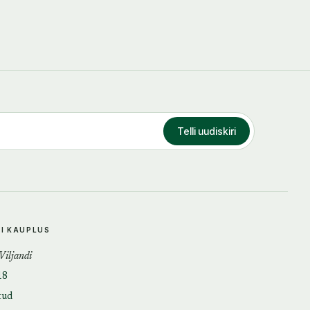
Telli uudiskiri
DI KAUPLUS
 Viljandi
18
tud