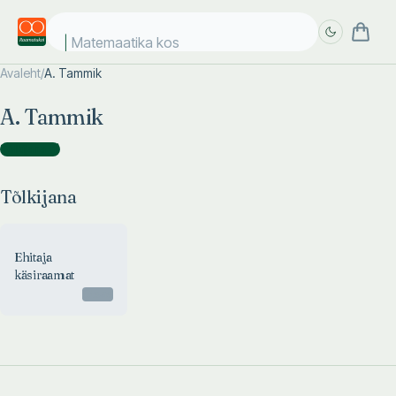
Matemaatika kosm
Avaleht
/
A. Tammik
Täpsem
Täpsem
A. Tammik
otsing
otsing
Tõlkijana
(
1
)
Tõlkijana
Ehitaja
käsiraamat
Otsas