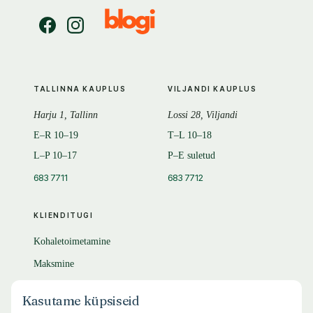
TALLINNA KAUPLUS
VILJANDI KAUPLUS
Harju 1, Tallinn
Lossi 28, Viljandi
E–R 10–19
T–L 10–18
L–P 10–17
P–E suletud
683 7711
683 7712
KLIENDITUGI
Kohaletoimetamine
Maksmine
Tagastamine
Kasutame küpsiseid
KKK