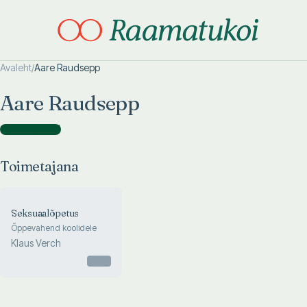
Avaleht
/
Aare Raudsepp
Otsi täpsemalt
Otsi täpsemalt
Aare Raudsepp
Toimetajana
(
1
)
Toimetajana
Seksuaalõpetus
Õppevahend koolidele
Klaus Verch
Otsas