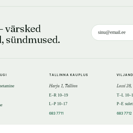
— värsked
d, sündmused.
TUGI
TALLINNA KAUPLUS
VILJAN
metamine
Harju 1, Tallinn
Lossi 28,
E–R 10–19
T–L 10–
L–P 10–17
P–E sule
ne
683 7711
683 7712