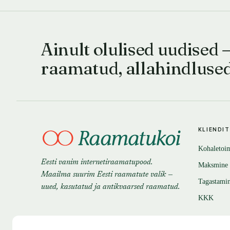
Ainult olulised uudised 
raamatud, allahindluse
KLIENDI
Kohaletoi
Eesti vanim internetiraamatupood.
Maksmine
Maailma suurim Eesti raamatute valik —
Tagastami
uued, kasutatud ja antikvaarsed raamatud.
KKK