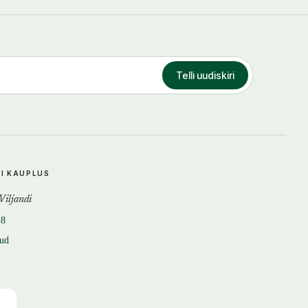
Telli uudiskiri
DI KAUPLUS
 Viljandi
18
tud