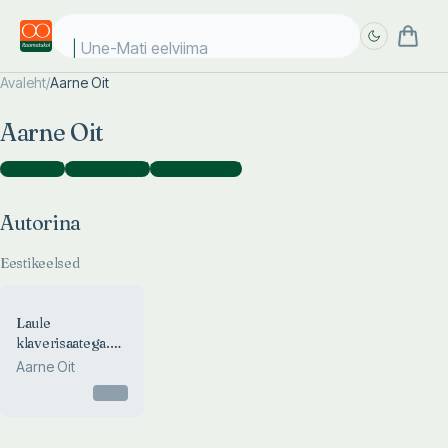
Une-Mati eelviimas
Avaleht
/
Aarne Oit
Täpsem
Täpsem
Aarne Oit
otsing
otsing
Autorina
(
1
)
Koostajana
(
9
)
Kaasautorina
(
1
)
Autorina
Eestikeelsed
Laule
klaverisaatega.
Песни с
Aarne Oit
сопровождением
Otsas
фортепиано