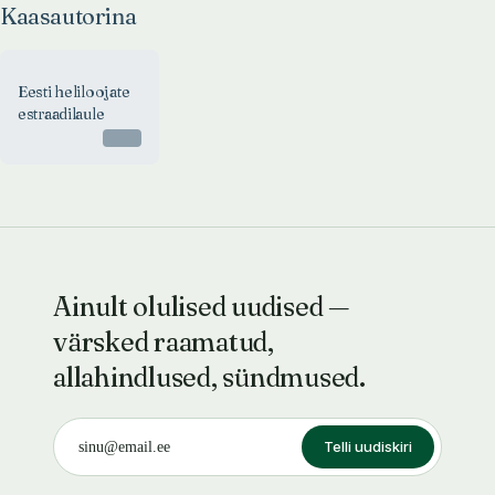
Kaasautorina
Eesti heliloojate
estraadilaule
Otsas
Ainult olulised uudised —
värsked raamatud,
allahindlused, sündmused.
Telli uudiskiri