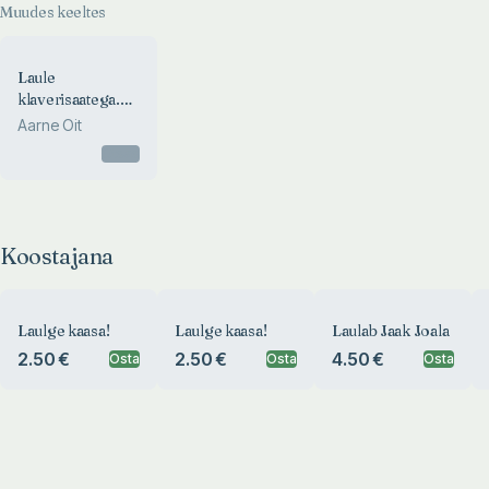
Muudes keeltes
Laule
klaverisaatega.
Песни с
Aarne Oit
сопровождением
Otsas
фортепиано
Koostajana
Laulge kaasa!
Laulge kaasa!
Laulab Jaak Joala
2.50 €
2.50 €
4.50 €
Osta
Osta
Osta