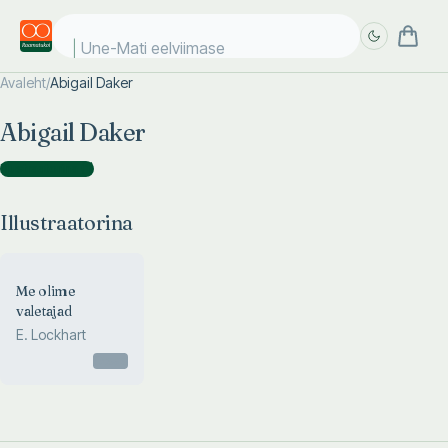
Une-Mati eelviimased
Avaleht
/
Abigail Daker
Täpsem
Täpsem
Abigail Daker
otsing
otsing
Illustraatorina
(
1
)
Illustraatorina
Me olime
valetajad
E. Lockhart
Otsas