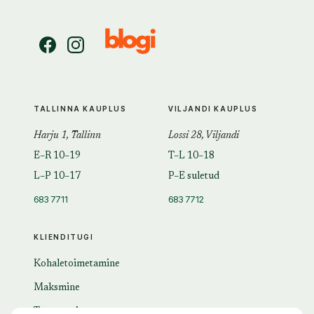
TALLINNA KAUPLUS
VILJANDI KAUPLUS
Harju 1, Tallinn
Lossi 28, Viljandi
E–R 10–19
T–L 10–18
L–P 10–17
P–E suletud
683 7711
683 7712
KLIENDITUGI
Kohaletoimetamine
Maksmine
Tagastamine