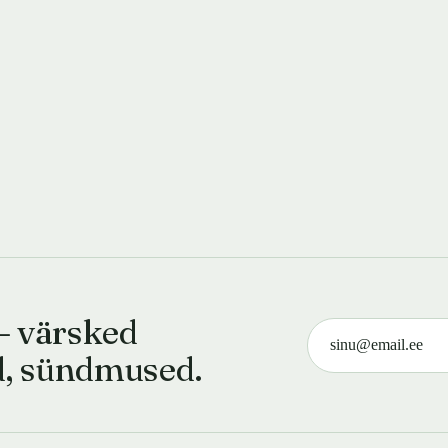
— värsked
d, sündmused.