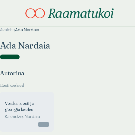
Avaleht
/
Ada Nardaia
Otsi täpsemalt
Otsi täpsemalt
Ada Nardaia
Autorina
(
1
)
Autorina
Eestikeelsed
Vestlusi eesti ja
georgia keeles
Kakhidze, Nardaia
Otsas