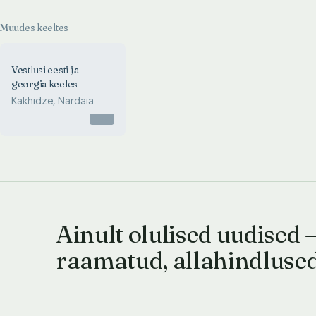
Muudes keeltes
Vestlusi eesti ja
georgia keeles
Kakhidze, Nardaia
Otsas
Ainult olulised uudised 
raamatud, allahindluse