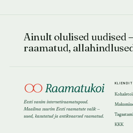
Ainult olulised uudised 
raamatud, allahindluse
KLIENDI
Kohaleto
Eesti vanim internetiraamatupood.
Maksmin
Maailma suurim Eesti raamatute valik —
Tagastam
uued, kasutatud ja antikvaarsed raamatud.
KKK