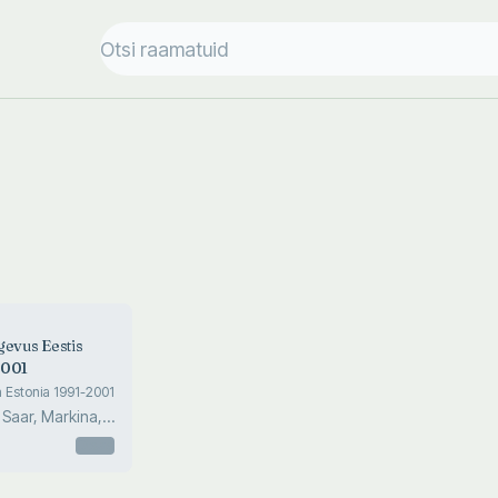
gevus Eestis
2001
n Estonia 1991-2001
 Saar, Markina,
 Annist
Otsas