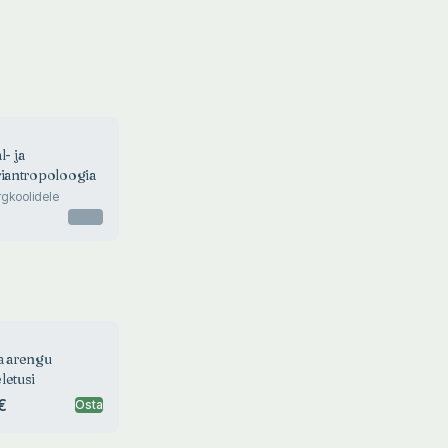
l- ja
riantropoloogia
rgkoolidele
Otsas
a arengu
letusi
€
Osta