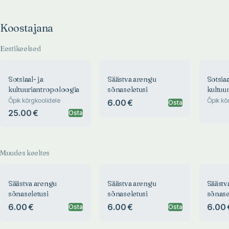
Koostajana
Eestikeelsed
Sotsiaal- ja
Säästva arengu
Sotsiaa
kultuuriantropoloogia
sõnaseletusi
kultuu
Õpik kõrgkoolidele
Õpik kõ
6.00 €
Osta
25.00 €
Osta
Muudes keeltes
Säästva arengu
Säästva arengu
Säästv
sõnaseletusi
sõnaseletusi
sõnase
6.00 €
6.00 €
6.00 
Osta
Osta