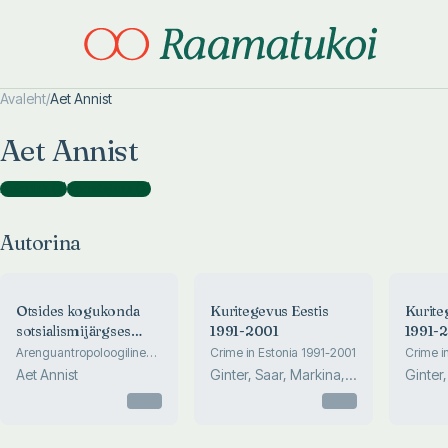
Avaleht
/
Aet Annist
Otsi täpsemalt
Otsi täpsemalt
Aet Annist
Autorina
(
3
)
Koostajana
(
3
)
Autorina
Otsides kogukonda
Kuritegevus Eestis
Kurite
sotsialismijärgses
1991-2001
1991-
keskuskülas
Arenguantropoloogiline
Crime in Estonia 1991-2001
Crime i
uurimus
Aet Annist
Ginter, Saar, Markina,
Ginter,
Ahven, Annist
Ahven,
Otsas
Otsas