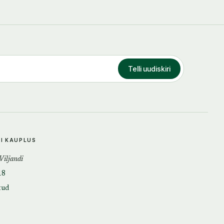
Telli uudiskiri
DI KAUPLUS
 Viljandi
18
tud