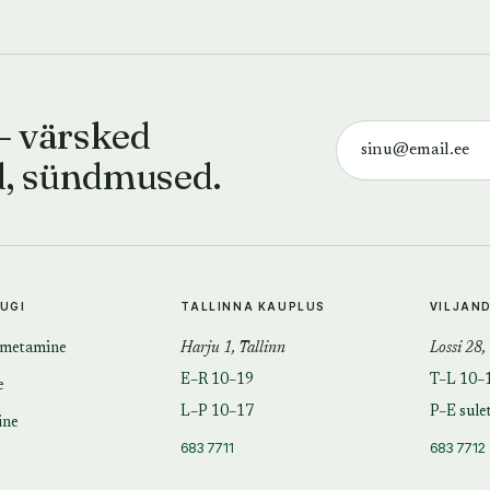
— värsked
d, sündmused.
TUGI
TALLINNA KAUPLUS
VILJAN
imetamine
Harju 1, Tallinn
Lossi 28,
E–R 10–19
T–L 10–
e
L–P 10–17
P–E sule
ine
683 7711
683 7712