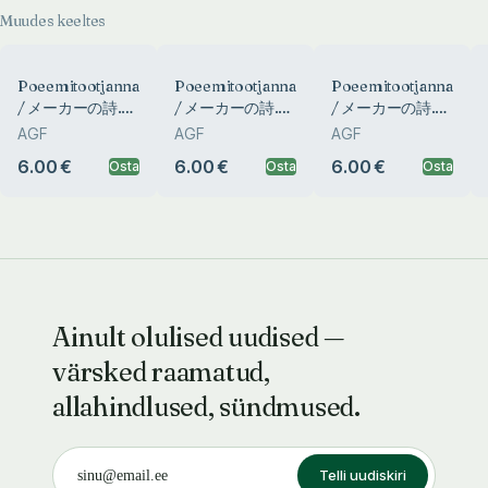
Стихопроизводитель.
Muudes keeltes
Stihoproizvoditel
Poeemitootjanna.
Poeemitootjanna.
Poeemitootjanna.
/ メーカーの詩.
/ メーカーの詩.
/ メーカーの詩.
Poemproducer.
Poemproducer.
Poemproducer.
AGF
AGF
AGF
Runojen tuottaja.
Runojen tuottaja.
Runojen tuottaja.
6.00 €
6.00 €
6.00 €
Osta
Osta
Osta
Dichtproduzent.
Dichtproduzent.
Dichtproduzent.
Hersteller
Hersteller
Hersteller
Dichtungen.
Dichtungen.
Dichtungen.
Стихопроизводитель.
Стихопроизводитель.
Стихопроизводитель.
Stihoproizvoditel
Stihoproizvoditel
Stihoproizvoditel
Ainult olulised uudised —
värsked raamatud,
allahindlused, sündmused.
Telli uudiskiri