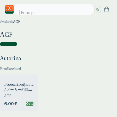
Enne pä
Avaleht
/
AGF
Täpsem
Täpsem
AGF
otsing
otsing
Autorina
(
1
)
Autorina
Eestikeelsed
Poeemitootjanna.
/ メーカーの詩.
Poemproducer.
AGF
Runojen tuottaja.
6.00 €
Osta
Dichtproduzent.
Hersteller
Dichtungen.