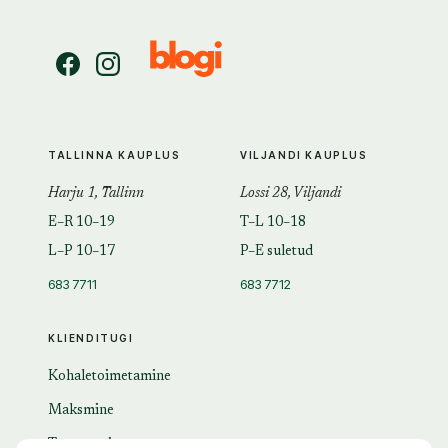
TALLINNA KAUPLUS
VILJANDI KAUPLUS
Harju 1, Tallinn
Lossi 28, Viljandi
E–R 10–19
T–L 10–18
L–P 10–17
P–E suletud
683 7711
683 7712
KLIENDITUGI
Kohaletoimetamine
Maksmine
Tagastamine