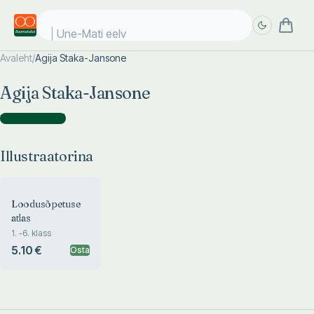
Une-Mati eelvi
Avaleht
/
Agija Staka-Jansone
Täpsem
Täpsem
Agija Staka-Jansone
otsing
otsing
Illustraatorina
(
1
)
Illustraatorina
Loodusõpetuse
atlas
1. -6. klass
5.10 €
Osta