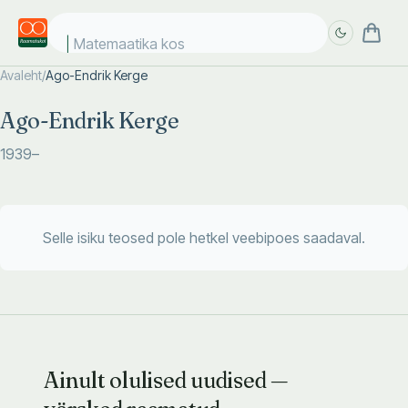
Matemaatika kosm
Avaleht
/
Ago-Endrik Kerge
Täpsem
Täpsem
Ago-Endrik Kerge
otsing
otsing
1939
–
Selle isiku teosed pole hetkel veebipoes saadaval.
Ainult olulised uudised —