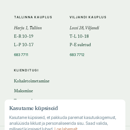
TALLINNA KAUPLUS
VILJANDI KAUPLUS
Harju 1, Tallinn
Lossi 28, Viljandi
E–R 10–19
T–L 10–18
L–P 10–17
P–E suletud
683 7711
683 7712
KLIENDITUGI
Kohaletoimetamine
Maksmine
Tagastamine
Kasutame küpsiseid
KKK
Kasutame küpsiseid, et pakkuda paremat kasutuskogemust,
analüüsida liiklust ja personaliseerida sisu. Saad valida,
milliseid küpsiseid lubad.
Loe lahemalt