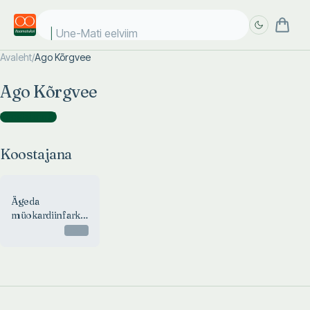
Une-Mati eelviima
Avaleht
/
Ago Kõrgvee
Täpsem
Täpsem
Ago Kõrgvee
otsing
otsing
Koostajana
(
1
)
Koostajana
Ägeda
müokardiinfarkti
haiglaeelne
Otsas
käsitlus