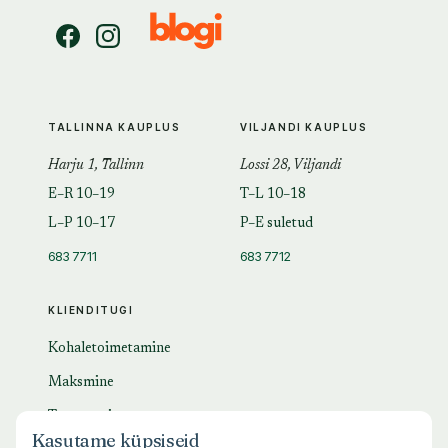
TALLINNA KAUPLUS
VILJANDI KAUPLUS
Harju 1, Tallinn
Lossi 28, Viljandi
E–R 10–19
T–L 10–18
L–P 10–17
P–E suletud
683 7711
683 7712
KLIENDITUGI
Kohaletoimetamine
Maksmine
Tagastamine
Kasutame küpsiseid