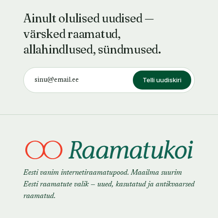
Ainult olulised uudised —
värsked raamatud,
allahindlused, sündmused.
Telli uudiskiri
Eesti vanim internetiraamatupood. Maailma suurim
Eesti raamatute valik — uued, kasutatud ja antikvaarsed
raamatud.