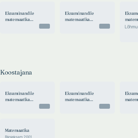
Eksaminandile
Eksaminandile
Eksam
matemaatika
matemaatika
matem
riigieksamist 2006
riigieksamist 2005
riigie
Otsas
Otsas
Lõhmu
Koostajana
Eksaminandile
Eksaminandile
Eksam
matemaatika
matemaatika
matem
riigieksamist 2015
riigieksamist 2013
riigie
Otsas
Otsas
Matemaatika
Riigieksam 2001