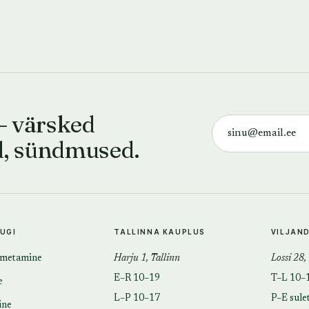
— värsked
d, sündmused.
TUGI
TALLINNA KAUPLUS
VILJAN
imetamine
Harju 1, Tallinn
Lossi 28,
E–R 10–19
T–L 10–
e
L–P 10–17
P–E sule
ine