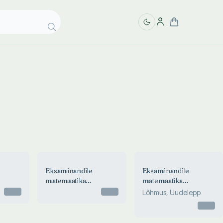
Eksaminandile
Eksaminandile
matemaatika
matemaatika
11
riigieksamist 2010
riigieksamist 2009
Otsas
Otsas
Lõhmus, Uudelepp
Otsas