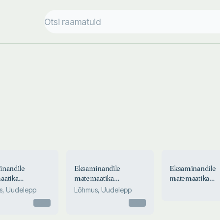
inandile
Eksaminandile
Eksaminandile
aatika
matemaatika
matemaatika
ksamist 2017
riigieksamist 2016
riigieksamist 20
s, Uudelepp
Lõhmus, Uudelepp
Otsas
Otsas