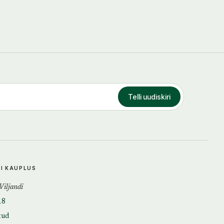
Telli uudiskiri
DI KAUPLUS
 Viljandi
18
tud