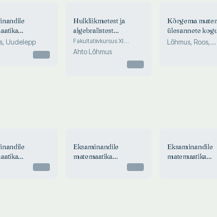
inandile
Hulkliikmetest ja
Kõrgema matem
aatika
algebralistest
ülesannete kog
ksamist 2003
võrranditest
Fakultatiivkursus XI
s, Uudelepp
Lõhmus, Roos,
klassile
Ahto Lõhmus
Petersen
Otsas
Otsas
inandile
Eksaminandile
Eksaminandile
aatika
matemaatika
matemaatika
ksamist 2012
riigieksamist 2008
riigieksamist 2
Otsas
Otsas