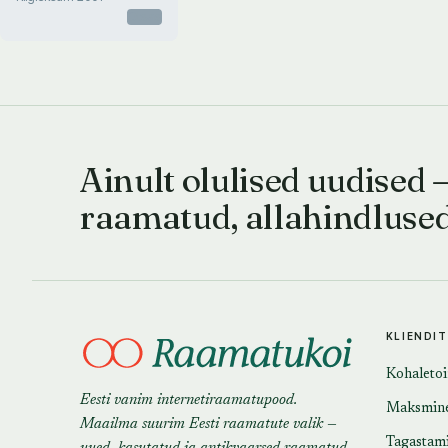
Otsas
Ainult olulised uudised 
raamatud, allahindluse
KLIENDI
Kohaleto
Eesti vanim internetiraamatupood.
Maksmin
Maailma suurim Eesti raamatute valik —
Tagastam