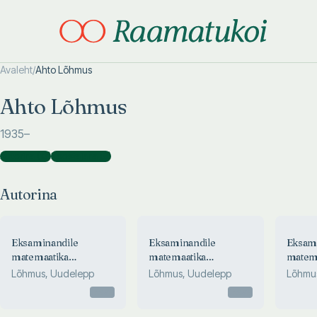
Avaleht
/
Ahto Lõhmus
Otsi täpsemalt
Otsi täpsemalt
Ahto Lõhmus
1935
–
Autorina
(
13
)
Koostajana
(
8
)
Autorina
Eksaminandile
Eksaminandile
Eksam
matemaatika
matemaatika
matem
riigieksamist 2020
riigieksamist 2018
riigie
Lõhmus, Uudelepp
Lõhmus, Uudelepp
Lõhmu
Otsas
Otsas