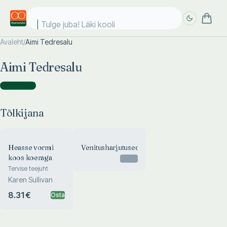
Tulge juba! Läki kooli!
Avaleht
/
Aimi Tedresalu
Täpsem
Täpsem
Aimi Tedresalu
otsing
otsing
Tõlkijana
(
2
)
Tõlkijana
Heasse vormi
Venitusharjutused
koos koeraga
Otsas
Tervise teejuht
Karen Sullivan
8.31 €
Osta