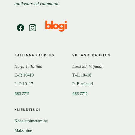
antikvaarsed raamatud.
TALLINNA KAUPLUS
VILJANDI KAUPLUS
Harju 1, Tallinn
Lossi 28, Viljandi
E–R 10–19
T–L 10–18
L–P 10–17
P–E suletud
683 7711
683 7712
KLIENDITUGI
Kohaletoimetamine
Maksmine