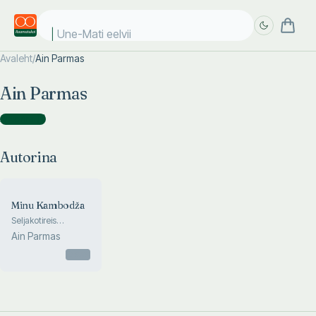
Une-Mati eelviim
Avaleht
/
Ain Parmas
Täpsem
Täpsem
Ain Parmas
otsing
otsing
Autorina
(
1
)
Autorina
Minu Kambodža
Seljakotireis
iseendasse
Ain Parmas
Otsas