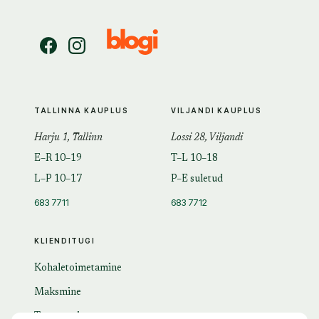
TALLINNA KAUPLUS
VILJANDI KAUPLUS
Harju 1, Tallinn
Lossi 28, Viljandi
E–R 10–19
T–L 10–18
L–P 10–17
P–E suletud
683 7711
683 7712
KLIENDITUGI
Kohaletoimetamine
Maksmine
Tagastamine