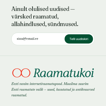
Ainult olulised uudised —
värsked raamatud,
allahindlused, sündmused.
Telli uudiskiri
Eesti vanim internetiraamatupood. Maailma suurim
Eesti raamatute valik — uued, kasutatud ja antikvaarsed
raamatud.