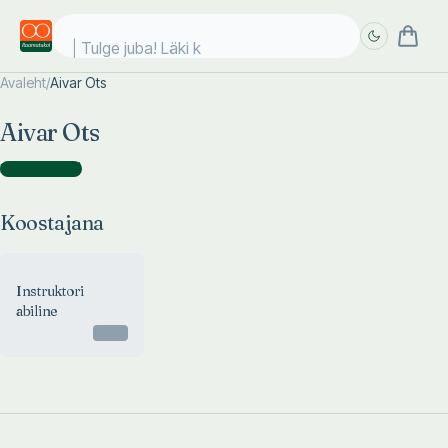
Tulge juba! Läki ko
Avaleht
/
Aivar Ots
Täpsem
Täpsem
Aivar Ots
otsing
otsing
Koostajana
(
1
)
Koostajana
Instruktori
abiline
Otsas