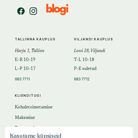
TALLINNA KAUPLUS
VILJANDI KAUPLUS
Harju 1, Tallinn
Lossi 28, Viljandi
E–R 10–19
T–L 10–18
L–P 10–17
P–E suletud
683 7711
683 7712
KLIENDITUGI
Kohaletoimetamine
Maksmine
Tagastamine
Kasutame küpsiseid