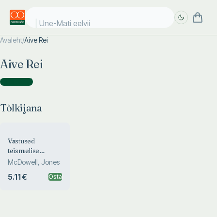
Une-Mati eelviim
Avaleht
/
Aive Rei
Täpsem
Täpsem
Aive Rei
otsing
otsing
Tõlkijana
(
1
)
Tõlkijana
Vastused
teismelise
küsimustele
McDowell, Jones
5.11 €
Osta