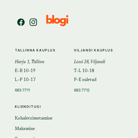
TALLINNA KAUPLUS
VILJANDI KAUPLUS
Harju 1, Tallinn
Lossi 28, Viljandi
E–R 10–19
T–L 10–18
L–P 10–17
P–E suletud
683 7711
683 7712
KLIENDITUGI
Kohaletoimetamine
Maksmine