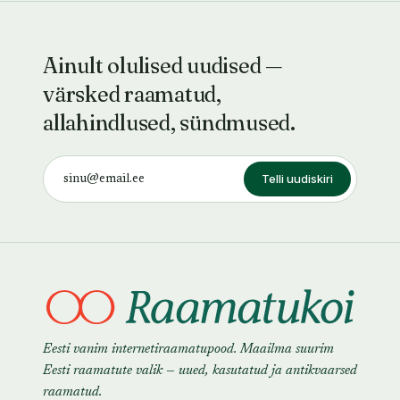
Ainult olulised uudised —
värsked raamatud,
allahindlused, sündmused.
Telli uudiskiri
Eesti vanim internetiraamatupood. Maailma suurim
Eesti raamatute valik — uued, kasutatud ja antikvaarsed
raamatud.